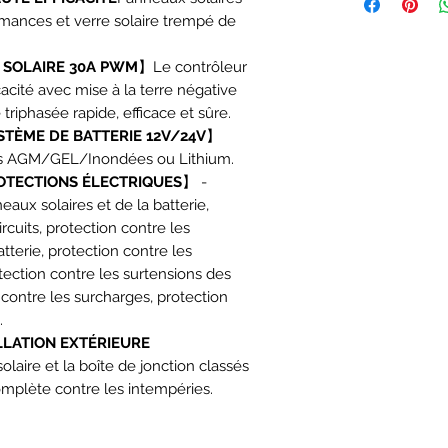
mances et verre solaire trempé de
 SOLAIRE 30A PWM
】Le contrôleur
cacité avec mise à la terre négative
triphasée rapide, efficace et sûre.
TÈME DE BATTERIE 12V/24V
】
es AGM/GEL/Inondées ou Lithium.
OTECTIONS ÉLECTRIQUES
】 -
eaux solaires et de la batterie,
rcuits, protection contre les
terie, protection contre les
otection contre les surtensions des
 contre les surcharges, protection
.
LLATION EXTÉRIEURE
aire et la boîte de jonction classés
omplète contre les intempéries.