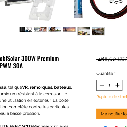
 MobiSolar 300W Premium
 468,00 $C
e PWM 30A
Quantité
*
eau
, tel que
VR, remorques, bateaux,
uminium résistant à la corrosion, le
Rupture de stoc
ne utilisation en extérieur. La boîte
ction complète contre les particules
eau à basse pression.
Me notifier lo
UTE EFFICACITÉ
Panneaux solaires