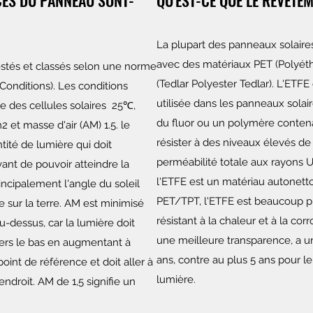
ES DU PANNEAU SONT-
QU'EST-CE QUE LE REVÊTEM
La plupart des panneaux solaires
avec des matériaux PET (Polyét
estés et classés selon une norme
(Tedlar Polyester Tedlar). L'ETF
 Conditions). Les conditions
utilisée dans les panneaux solai
e des cellules solaires 25℃,
du fluor ou un polymère contena
et masse d'air (AM) 1.5. le
résister à des niveaux élevés de
tité de lumière qui doit
perméabilité totale aux rayons U
vant de pouvoir atteindre la
l'ETFE est un matériau autonett
incipalement l'angle du soleil
PET/TPT, l'ETFE est beaucoup plu
e sur la terre. AM est minimisé
résistant à la chaleur et à la corr
u-dessus, car la lumière doit
une meilleure transparence, a u
vers le bas en augmentant à
ans, contre au plus 5 ans pour le
oint de référence et doit aller à
lumière.
droit. AM de 1,5 signifie un