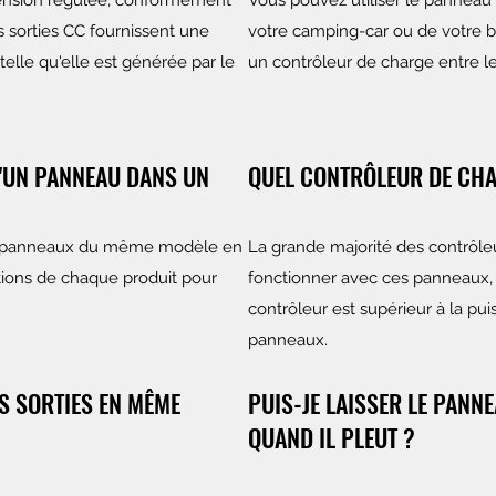
tension régulée, conformément
Vous pouvez utiliser le panneau 
s sorties CC fournissent une
votre camping-car ou de votre 
elle qu'elle est générée par le
un contrôleur de charge entre le
D'UN PANNEAU DANS UN
QUEL CONTRÔLEUR DE CHAR
s panneaux du même modèle en
La grande majorité des contrôle
cations de chaque produit pour
fonctionner avec ces panneaux, 
contrôleur est supérieur à la pu
panneaux.
ES SORTIES EN MÊME
PUIS-JE LAISSER LE PANNE
QUAND IL PLEUT ?