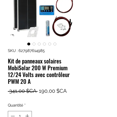
SKU : 627987614985
Kit de panneaux solaires
MobiSolar 200 W Premium
12/24 Volts avec contrôleur
PWM 20 A
Prix
Prix
 341,00 $CA 
190,00 $CA
original
promotionnel
Quantité
*